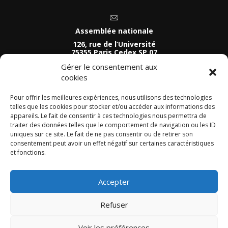
Assemblée nationale
126, rue de l’Université
75355 Paris Cedex SP 07
Tel :
Gérer le consentement aux
01 40 63 74 81
cookies
Permanence parlementaire
54 Quai de Léon
Pour offrir les meilleures expériences, nous utilisons des technologies
telles que les cookies pour stocker et/ou accéder aux informations des
29800 Landerneau
appareils. Le fait de consentir à ces technologies nous permettra de
Tel :
traiter des données telles que le comportement de navigation ou les ID
02 29 63 92 41
uniques sur ce site. Le fait de ne pas consentir ou de retirer son
consentement peut avoir un effet négatif sur certaines caractéristiques
et fonctions.
Accepter
Refuser
Voir les préférences