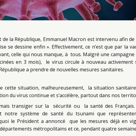
nt de la République, Emmanuel Macron est intervenu afin de
crise se dessine enfin ». Effectivement, ce n’est que par la
avant, celle qui nous manque, à tous. Malgré une campagne d
inées en 3 mois), le virus circule à nouveau activement s
 République a prendre de nouvelles mesures sanitaires.
cette situation, malheureusement, la situation sanitair
ation du virus continue et s’accélère, partout dans nos territo
mais transiger sur la sécurité ou la santé des Français.
et notre système de santé du tsunami que représenter
quoi le Président a annoncé que les mesures déjà en v
 départements métropolitains et ce, pendant quatre semaine