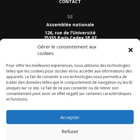
CONTACT
Assemblée nationale
126, rue de l’Université
75355 Paris Cedex SP 07
Tel :
Gérer le consentement aux
01 40 63 74 81
cookies
Permanence parlementaire
54 Quai de Léon
Pour offrir les meilleures expériences, nous utilisons des technologies
telles que les cookies pour stocker et/ou accéder aux informations des
29800 Landerneau
appareils. Le fait de consentir à ces technologies nous permettra de
Tel :
traiter des données telles que le comportement de navigation ou les ID
02 29 63 92 41
uniques sur ce site. Le fait de ne pas consentir ou de retirer son
consentement peut avoir un effet négatif sur certaines caractéristiques
et fonctions.
Accepter
Refuser