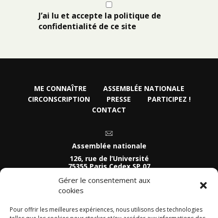
J’ai lu et accepte la politique de
confidentialité de ce site
ME CONNAÎTRE
ASSEMBLÉE NATIONALE
CIRCONSCRIPTION
PRESSE
PARTICIPEZ !
CONTACT
Assemblée nationale
126, rue de l’Université
75355 Paris Cedex SP 07
Tel :
Gérer le consentement aux
01 40 63 74 81
cookies
Permanence parlementaire
54 Quai de Léon
Pour offrir les meilleures expériences, nous utilisons des technologies