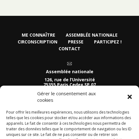
ME CONNAÎTRE
ASSEMBLÉE NATIONALE
CIRCONSCRIPTION
PRESSE
PARTICIPEZ !
CONTACT
Assemblée nationale
126, rue de l’Université
75355 Paris Cedex SP 07
Tel :
Gérer le consentement aux
01 40 63 74 81
cookies
Permanence parlementaire
54 Quai de Léon
Pour offrir les meilleures expériences, nous utilisons des technologies
telles que les cookies pour stocker et/ou accéder aux informations des
29800 Landerneau
appareils. Le fait de consentir à ces technologies nous permettra de
Tel :
traiter des données telles que le comportement de navigation ou les ID
02 29 63 92 41
uniques sur ce site. Le fait de ne pas consentir ou de retirer son