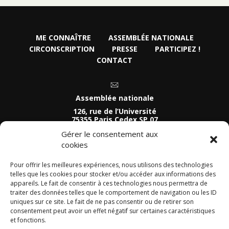
ME CONNAÎTRE
ASSEMBLÉE NATIONALE
CIRCONSCRIPTION
PRESSE
PARTICIPEZ !
CONTACT
Assemblée nationale
126, rue de l’Université
75355 Paris Cedex SP 07
Tel :
Gérer le consentement aux
01 40 63 74 81
cookies
Permanence parlementaire
54 Quai de Léon
Pour offrir les meilleures expériences, nous utilisons des technologies
29800 Landerneau
telles que les cookies pour stocker et/ou accéder aux informations des
appareils. Le fait de consentir à ces technologies nous permettra de
Tel :
02 29 63 92 41
traiter des données telles que le comportement de navigation ou les ID
uniques sur ce site. Le fait de ne pas consentir ou de retirer son
consentement peut avoir un effet négatif sur certaines caractéristiques
et fonctions.