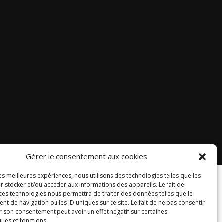
Gérer le consentement aux cookies
les meilleures expériences, nous utilisons des technologies telles que les
r stocker et/ou accéder aux informations des appareils. Le fait de
 ces technologies nous permettra de traiter des données telles que le
 de navigation ou les ID uniques sur ce site. Le fait de ne pas consentir
r son consentement peut avoir un effet négatif sur certaines
ques et fonctions.