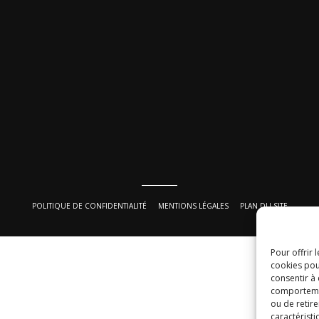
POLITIQUE DE CONFIDENTIALITÉ
MENTIONS LÉGALES
PLAN DU SITE
Pour offrir 
cookies pou
consentir à
comportement
ou de retire
caractéristi